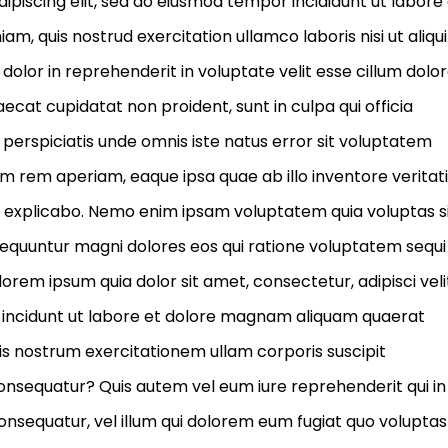
ipiscing elit, sed do eiusmod tempor incididunt ut labore
m, quis nostrud exercitation ullamco laboris nisi ut aliqu
olor in reprehenderit in voluptate velit esse cillum dolo
aecat cupidatat non proident, sunt in culpa qui officia
 perspiciatis unde omnis iste natus error sit voluptatem
rem aperiam, eaque ipsa quae ab illo inventore veritati
nt explicabo. Nemo enim ipsam voluptatem quia voluptas s
nsequuntur magni dolores eos qui ratione voluptatem sequi
orem ipsum quia dolor sit amet, consectetur, adipisci veli
incidunt ut labore et dolore magnam aliquam quaerat
s nostrum exercitationem ullam corporis suscipit
consequatur? Quis autem vel eum iure reprehenderit qui in
consequatur, vel illum qui dolorem eum fugiat quo voluptas