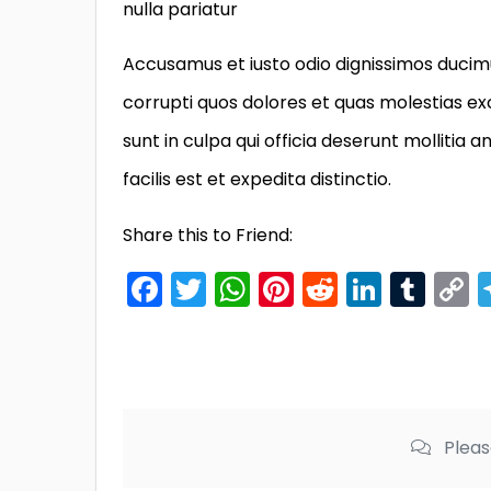
nulla pariatur
Accusamus et iusto odio dignissimos ducimu
corrupti quos dolores et quas molestias exc
sunt in culpa qui officia deserunt mollitia
facilis est et expedita distinctio.
Share this to Friend:
Facebook
Twitter
WhatsApp
Pinterest
Reddit
Linked
Tum
L
Pleas