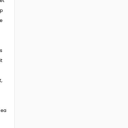
 et
ip
re
s
it
t,
 ea