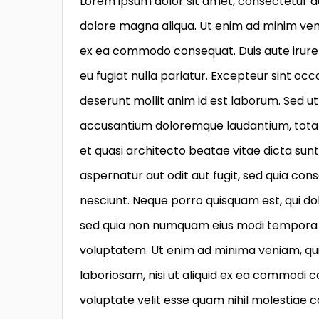
Lorem ipsum dolor sit amet, consectetur ad
dolore magna aliqua. Ut enim ad minim venia
ex ea commodo consequat. Duis aute irure d
eu fugiat nulla pariatur. Excepteur sint occ
deserunt mollit anim id est laborum. Sed ut
accusantium doloremque laudantium, totam 
et quasi architecto beatae vitae dicta su
aspernatur aut odit aut fugit, sed quia co
nesciunt. Neque porro quisquam est, qui dol
sed quia non numquam eius modi tempora 
voluptatem. Ut enim ad minima veniam, qui
laboriosam, nisi ut aliquid ex ea commodi 
voluptate velit esse quam nihil molestiae 